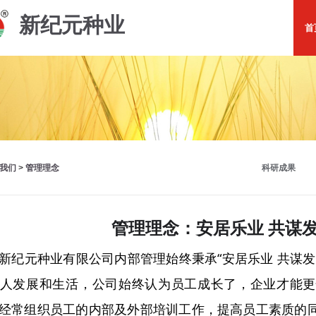
新纪元种业
首
行为准则
管理理念
经营理念
企业价值观
企业愿景
我们
管理理念
科研成果
>
管理理念：安居乐业 共谋
元种业有限公司内部管理始终秉承“安居乐业 共谋发
人发展和生活，公司始终认为员工成长了，企业才能更
经常组织员工的内部及外部培训工作，提高员工素质的